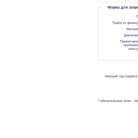
Форма для запр
Т
Тонкость фильтр
Матери
Давление
Примечани
проблемы
консу
текущий год (защита 
* обязательные поля – б