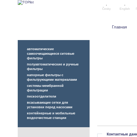
Česky
English
Главная
автоматические
самоочищающиеся ситовые
фильтры
полуавтоматические и ручные
фильтры
напорные фильтры с
фильтрующими материалами
системы мембранной
фильтрации
пескоотделители
всасывающие сетки для
установки перед насосами
контейнерные и мобильные
водоочистные станции
Контактные дан