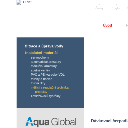
Česky
English
Úvod
R
filtrace a úprava vody
instalační materiál
servopohony
automatické armatury
manuální armatury
zpětné ventily
PVC a PE tvarovky VDL
trubky a hadice
trubní filtry
měřící a regulační technika
produkty
zavlažovací systémy
Dávkovací čerpadl