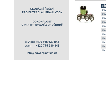
kó
GLOBÁLNÍ ŘEŠENÍ
650
PRO FILTRACI A ÚPRAVU VODY
650
650
DOKONALOST
650
V PROJEKTOVÁNÍ A VE VÝROBĚ
650
650
650
650
tel./fax: +420 566 630 843
650
gsm: +420 775 630 843
650
650
info@powerplastics.cz