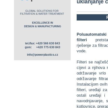
uklanjanje č
GLOBAL SOLUTIONS FOR
FILTRATION & WATER TREATMENT
EXCELLENCE IN
DESIGN & MANUFACTURING
Poluautomatski
filteri
pretstav
tel./fax: +420 566 630 843
rješenje za filtrac
gsm: +420 775 630 843
vode.
info@powerplastics.cz
Filteri se najčešć
cijevi a njihova
održavanje vrlo
održavanje filtra
Instalacijom ovih
filteri, uređaji 
ostali uređaji i
navodnjavanje, s
kotlovnice, prera