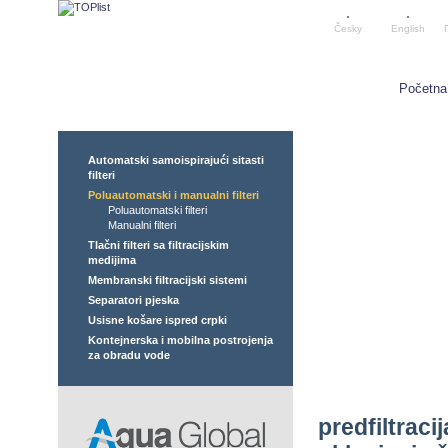
Česky
English
Početna
Automatski samoispirajući sitasti
filteri
Poluautomatski i manualni filteri
Poluautomatski filteri
Manualni filteri
Tlačni filteri sa filtracijskim
medijima
Membranski filtracijski sistemi
Separatori pjeska
Usisne košare ispred crpki
Kontejnerska i mobilna postrojenja
za obradu vode
predfiltracij