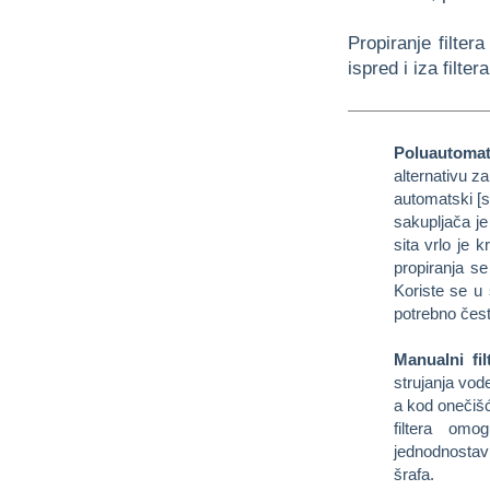
Propiranje filter
ispred i iza filtera
Poluautomatsk
alternativu za
automatski [s
sakupljača je 
sita vrlo je 
propiranja s
Koriste se u 
potrebno često
Manualni filt
strujanja vod
a kod onečišće
filtera om
jednodnostav
šrafa.