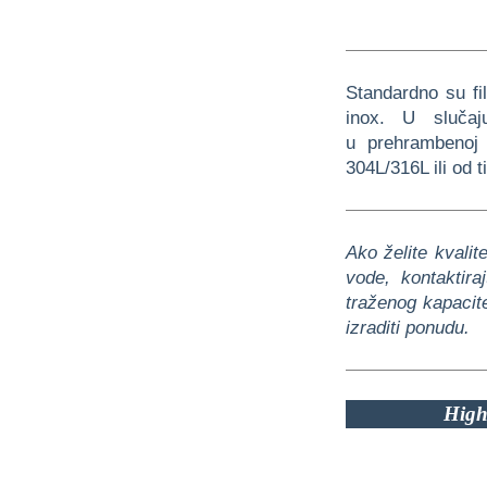
Standardno su fil
inox. U slučaj
u prehrambenoj i
304L/316L ili od t
Ako želite kvalit
vode, kontaktir
traženog kapacite
izraditi ponudu.
High