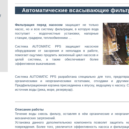
Автоматически
е всасывающие фильт
T
Фильтрация перед насосом
защищает не только
насос, но и всю систему фильтрации, в которую вода
поступает - водоочистные установки, напорные
станции, градирни, теплообменники …
Система AUTOMATIC PPS защищает насосное
оборудование от засорения и неполадок в работе,
помогает ощутимо продлить жизненный цикл насосов и
целой системы, а также обеспечивает более
эффективное выкачивание.
Система AUTOMATIC PPS разработана специально для того, предотвра
органическими и неорганическими остатками, отходами и другими
Предфильтрационная корзина присоединена к впуску, ведущему к насосу. 
источник воды (река, море, резервуар).
Описание работы
Течение воды сквозь фильтр, оставляя в нём органические и неоргани
механических загрязнений.
Установка данного дополнительноко компонента позволит защитить н
повреждения. Более того, увеличится эффективность насоса и фильтрац