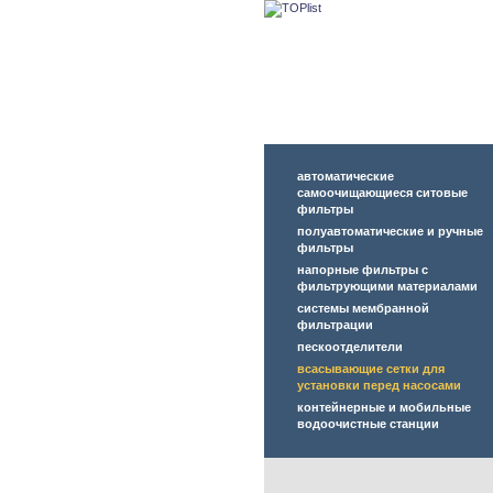
автоматические
самоочищающиеся ситовые
фильтры
полуавтоматические и ручные
фильтры
напорные фильтры с
фильтрующими материалами
системы мембранной
фильтрации
пескоотделители
всасывающие сетки для
установки перед насосами
контейнерные и мобильные
водоочистные станции