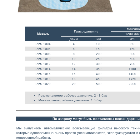
Максима
Присоединение
Moдель
1200 мкм
дюйм
мм
м³/ч
PPS 1004
4
100
80
PPS 1006
6
150
150
PPS 1008
8
200
300
PPS 1010
10
250
500
PPS 1012
12
300
700
PPS 1014
14
350
1100
PPS 1016
16
400
1400
PPS 1018
18
450
1750
PPS 1020
20
500
2200
Рекомендуемое рабочее давление: 2 - 3 бар
Минимальное рабочее давление: 1.5 бар
По запросу могут быть поставлены нестандартн
Мы выпускаем автоматические всасывающие фильтры высокого техниче
которые одновременно очень просто устанавливаются, эксплуатируются и
непрерывной работы.