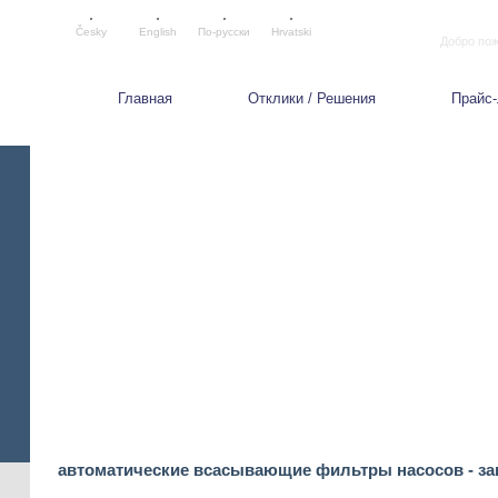
Česky
English
По-русски
Hrvatski
Добро пожа
Главная
Отклики / Решения
Прайс-
автоматические всасывающие фильтры насосов - за