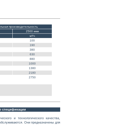
льная производительность
2500 мкм
м³/ч
100
190
380
630
880
1000
1380
2180
2750
ые спецификации
ского и технологического качества,
 обслуживаются. Они предназначены для