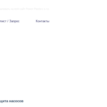
ловать на веб-сайт Power Plastics s.r.o.
лист / Запрос
Контакты
щита насосов