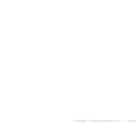
Copyright © www.powerplastics.cz
|
create