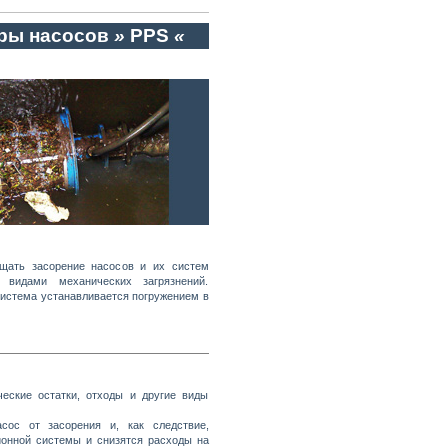
ры насосов
»
PPS
«
щать засорение насосов и их систем
 видами механических загрязнений.
Система устанавливается погружением в
ческие остатки, отходы и другие виды
асос от засорения и, как следствие,
ионной системы и снизятся расходы на